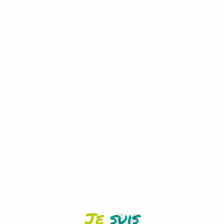
-
+
adulte(s)
-
+
enfant(s)
RECHERCHER
Je
suis