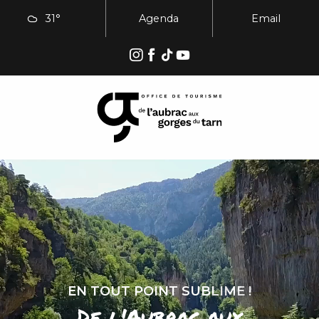
Aller
31°
Agenda
Email
au
contenu
principal
EN TOUT POINT SUBLIME !
De l'Aubrac aux