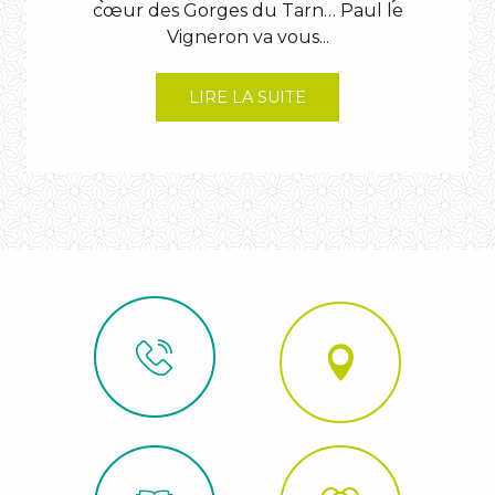
cœur des Gorges du Tarn… Paul le
T
Vigneron va vous...
g
LIRE LA SUITE