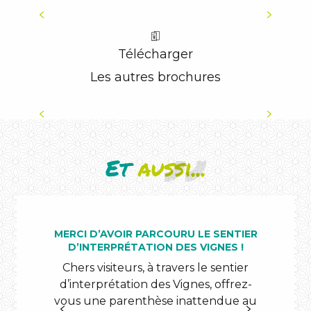
PLAN DE LA CANOURGUE
Télécharger
Les autres brochures
LA ROUTE DES LACS
Et
aussi...
MERCI D’AVOIR PARCOURU LE SENTIER
LA
D’INTERPRÉTATION DES VIGNES !
Chers visiteurs, à travers le sentier
d’interprétation des Vignes, offrez-
vous une parenthèse inattendue au
Tou