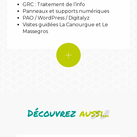
GRC : Traitement de l’info
Une musique :
Apashe – Human
Panneaux et supports numériques
(ft.Wasiu)
PAO / WordPress / Digitalyz
Une citation :
Visites guidées La Canourgue et Le
Massegros
Un animal :
Découvrez
aussi...