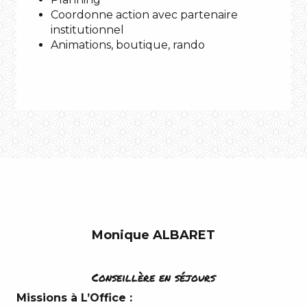
Gorges
Coordonne action avec partenaire
du
institutionnel
Tarn
Animations, boutique, rando
Une
musique
Bill
Withers
–
Ain’t
Monique ALBARET
no
SI J’ETAIS ! ?
Sunshine
Conseillère en séjours
Un lieu
Une
l’Aubrac
Missions à L’Office :
Gorges du Tarn
citation
La Canourgue