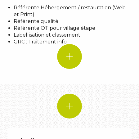
Référente Hébergement / restauration (Web
Une musique :
Mike Oldfield –
et Print)
Moonlight Shadow
Référente qualité
Une citation :
Référente OT pour village étape
Labellisation et classement
Un animal :
SI J’ETAIS !
GRC : Traitement info
Un lieu
Un
animal
Une musique :
Biga*Ranx – D.I.Y
Une citation :
Un animal :