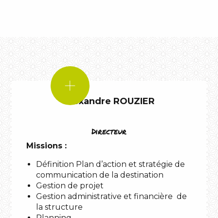
SI
J’ETAIS
Alexandre ROUZIER
!
Un
Directeur
lieu
Missions :
Définition Plan d’action et stratégie de
communication de la destination
Gestion de projet
Gestion administrative et financière de
la structure
l’Aubrac
Planning