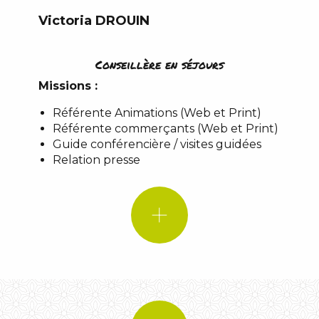
Victoria DROUIN
SI J’ETAIS !
Conseillère en séjours
Un lieu
Missions :
Référente Animations (Web et Print)
Une musique :
SI J’ETAIS !
Cheddar-Népal
Référente commerçants (Web et Print)
Une citation :
Guide conférencière / visites guidées
Un lieu
Relation presse
Un animal :
Le Causse de
Sauveterre
le Point Sublime
Gorges du Tarn…
Une musique :
Bohemian Rhapsody –
Queen
Une citation :
Un animal :