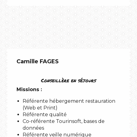
Camille FAGES
Conseillère en séjours
Missions :
Référente hébergement restauration
(Web et Print)
Référente qualité
Co-référente Tourinsoft, bases de
SI J’ETAIS !
données
Un lieu
Référente veille numérique