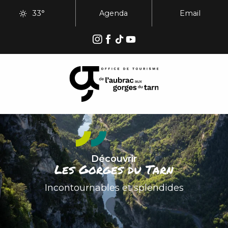
Aller
33°
Agenda
Email
au
contenu
principal
Découvrir
Les Gorges du Tarn
Incontournables et splendides