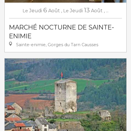
6
13
Le
Jeudi
Août
,
Le
Jeudi
Août
,
...
MARCHÉ NOCTURNE DE SAINTE-
ENIMIE
Sainte-enimie, Gorges du Tarn Causses