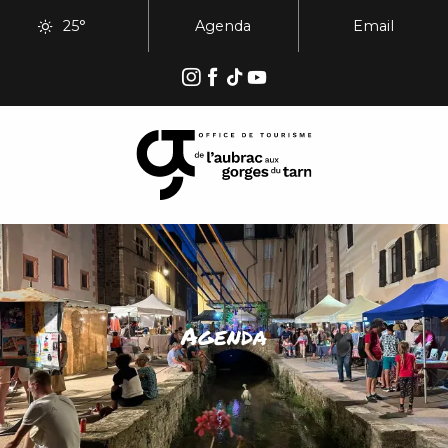
Aller
25°
Agenda
Email
au
contenu
principal
Agenda