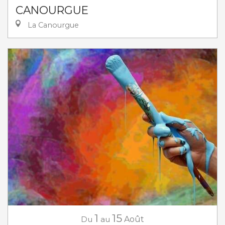
CANOURGUE
La Canourgue
1
15
Du
au
Août