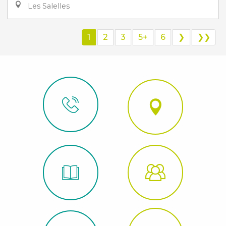
Les Salelles
1
2
3
5+
6
❯
❯❯