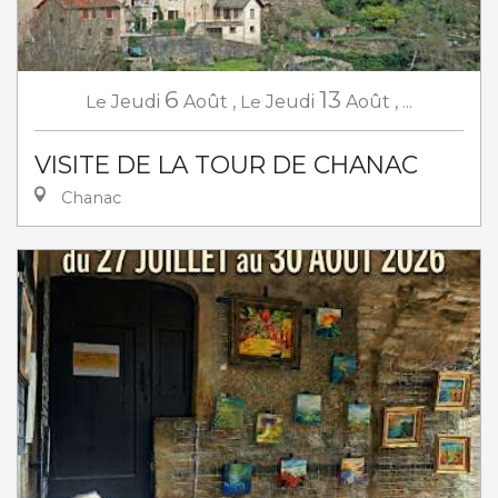
6
13
Le
Jeudi
Août
,
Le
Jeudi
Août
,
...
VISITE DE LA TOUR DE CHANAC
Chanac