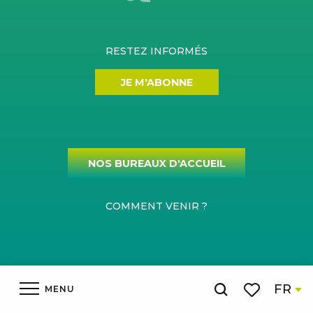
RESTEZ INFORMÉS
JE M'ABONNE
NOS BUREAUX D'ACCUEIL
COMMENT VENIR ?
Mentions légales
Gestion du consentement
Plan du site
FR
MENU
Recherche
Espace pro
Voir les favor