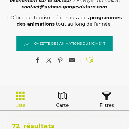
évènement sur le secteur
? Envoyez un mail à :
contact@aubrac-gorgesdutarn.com
.
L’Office de Tourisme édite aussi des
programmes
des animations
tout au long de l’année :
GAZETTE DES ANIMATIONS DU MOMENT
Ajouter a
Liste
Carte
Filtres
72
résultats