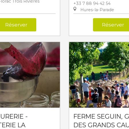
Florac Trois Rivières
+33 7 88 94 42 54
Hures-la-Parade
Réserver
Réserver
URERIE -
FERME SEGUIN, 
TERIE LA
DES GRANDS CA