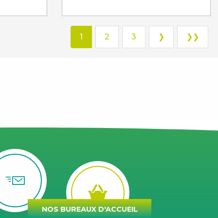
1
2
3
❯
❯❯
NOS BUREAUX D'ACCUEIL