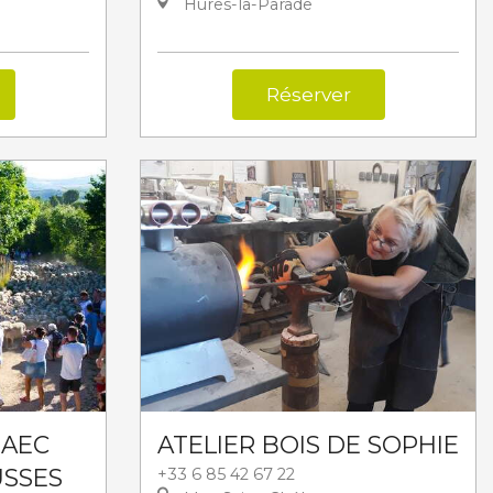
Hures-la-Parade
Réserver
GAEC
ATELIER BOIS DE SOPHIE
USSES
+33 6 85 42 67 22