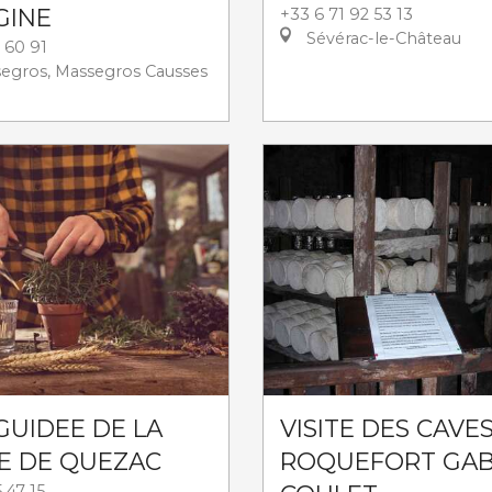
GINE
+33 6 71 92 53 13
Sévérac-le-Château
 60 91
egros, Massegros Causses
 GUIDEE DE LA
VISITE DES CAVE
E DE QUEZAC
ROQUEFORT GAB
 47 15