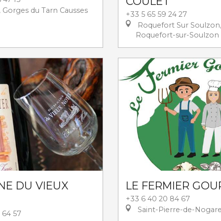
COULET
 Gorges du Tarn Causses
+33 5 65 59 24 27
Roquefort Sur Soulzon
Roquefort-sur-Soulzon
NE DU VIEUX
LE FERMIER GO
+33 6 40 20 84 67
Saint-Pierre-de-Nogar
 64 57