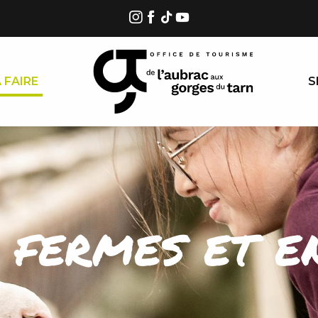
 FAIRE
S
e fermes et e