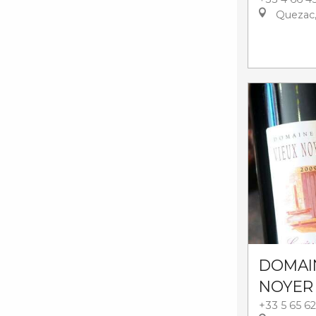
Quezac,
DOMAI
NOYER
+33 5 65 62