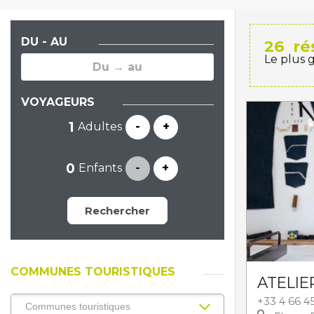
DU - AU
26
ré
Le plus 
VOYAGEURS
Adultes
-
+
Enfants
-
+
Rechercher
COMMUNES TOURISTIQUES
ATELIE
+33 4 66 4