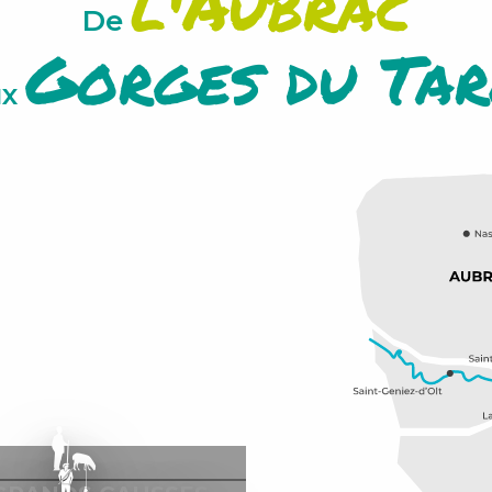
l'Aubrac
De
Gorges du Tar
ux