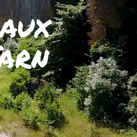
 aux
arn