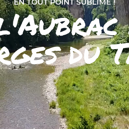
EN TOUT POINT SUBLIME !
l'Aubrac
rges du T