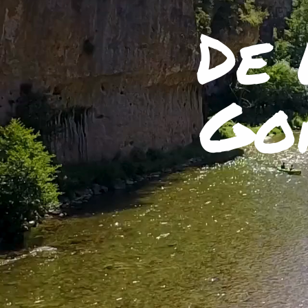
De 
Go