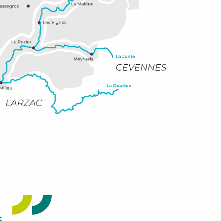
LA CANOURGUE
s
Découvrez la Canourgue, « petite