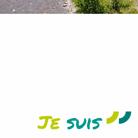
Je réserve mon séjour
+
enfant(s)
Je
suis