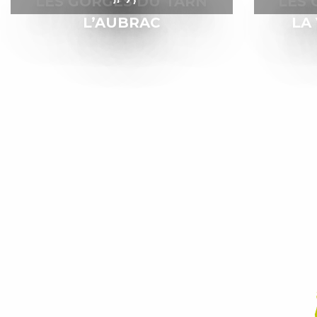
LES GORGES DU TARN
LES 
L’AUBRAC
LA