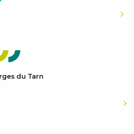
Venise Lozérienne » : les visiteurs
viennent de loin pour admirer le
système ingénieux des canaux, mais
aussi le patrimoine architectural...
LIRE LA SUITE
rges du Tarn