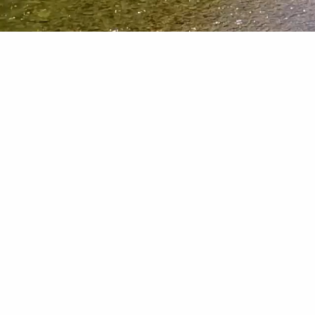
-
+
-
adulte(s)