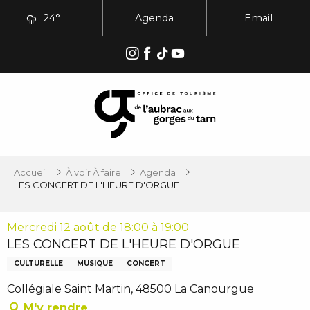
Aller
24°
Agenda
Email
au
contenu
principal
Accueil
À voir À faire
Agenda
LES CONCERT DE L'HEURE D'ORGUE
Mercredi 12 août de 18:00 à 19:00
LES CONCERT DE L'HEURE D'ORGUE
CULTURELLE
MUSIQUE
CONCERT
Collégiale Saint Martin, 48500 La Canourgue
M'y rendre