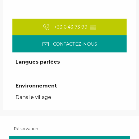
+33 6 43 73 99
▒▒
CONTACTEZ-NOUS
Langues parlées
Langues parlées
Environnement
Environnement
Dans le village
Réservation