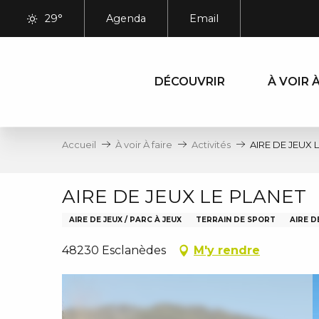
Aller
29°
Agenda
Email
au
contenu
principal
DÉCOUVRIR
À VOIR À
Accueil
À voir À faire
Activités
AIRE DE JEUX 
AIRE DE JEUX LE PLANET
AIRE DE JEUX / PARC À JEUX
TERRAIN DE SPORT
AIRE 
48230 Esclanèdes
M'y rendre