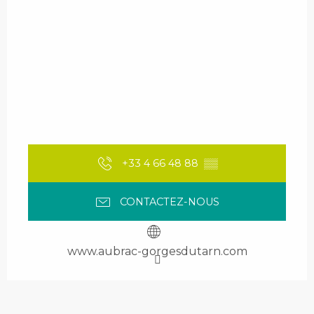
+33 4 66 48 88
▒▒
CONTACTEZ-NOUS
www.aubrac-gorgesdutarn.com