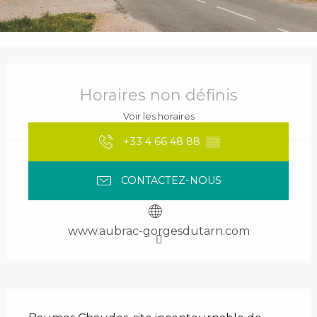
Ouverture et coordonnées
Horaires non définis
Voir les horaires
+33 4 66 48 88
▒▒
CONTACTEZ-NOUS
www.aubrac-gorgesdutarn.com
Description