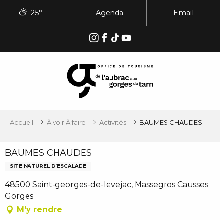
Aller
25°
Agenda
Email
au
contenu
principal
Accueil
À voir À faire
Activités
BAUMES CHAUDES
BAUMES CHAUDES
SITE NATUREL D'ESCALADE
48500 Saint-georges-de-levejac, Massegros Causses
Gorges
M'y rendre