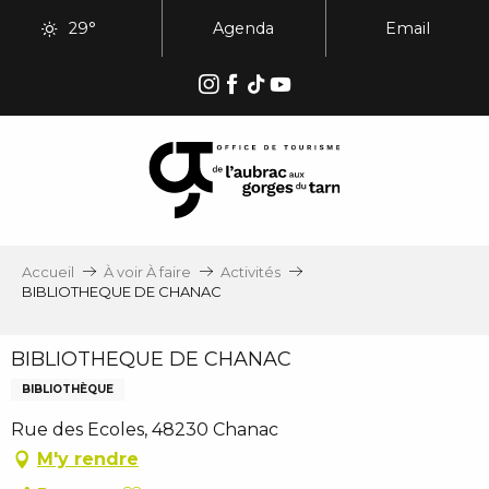
Aller
29°
Agenda
Email
au
contenu
principal
Accueil
À voir À faire
Activités
BIBLIOTHEQUE DE CHANAC
BIBLIOTHEQUE DE CHANAC
BIBLIOTHÈQUE
Rue des Ecoles, 48230 Chanac
M'y rendre
Ajouter aux favoris