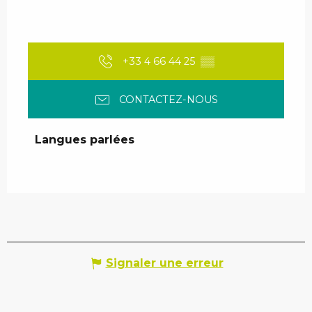
+33 4 66 44 25
▒▒
CONTACTEZ-NOUS
Langues parlées
Langues parlées
Signaler une erreur