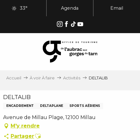
Aller
33°
Agenda
Email
au
contenu
principal
Accueil
À voir À faire
Activités
DELTALIB
DELTALIB
ENCADREMENT
DELTAPLANE
SPORTS AÉRIENS
Avenue de Millau Plage, 12100 Millau
M'y rendre
Ajouter aux favoris
Partager