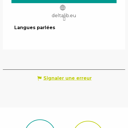
deltalib.eu
Langues parlées
Langues parlées
Signaler une erreur