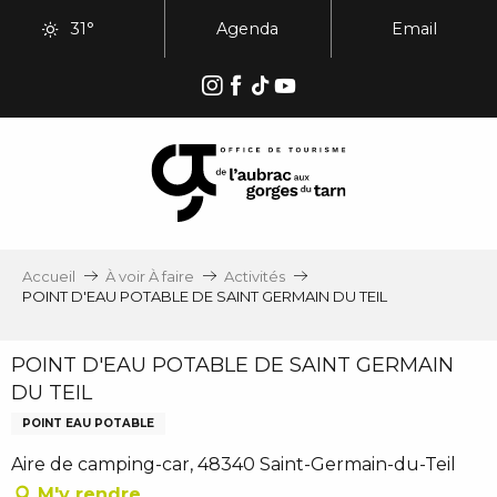
Aller
31°
Agenda
Email
au
contenu
principal
Accueil
À voir À faire
Activités
POINT D'EAU POTABLE DE SAINT GERMAIN DU TEIL
POINT D'EAU POTABLE DE SAINT GERMAIN
DU TEIL
POINT EAU POTABLE
Aire de camping-car, 48340 Saint-Germain-du-Teil
M'y rendre