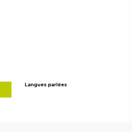
Langues parlées
Langues parlées