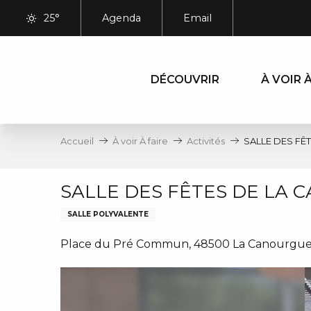
Aller
25°
Agenda
Email
au
contenu
principal
DÉCOUVRIR
À VOIR À
Accueil
À voir À faire
Activités
SALLE DES FÊ
SALLE DES FÊTES DE LA
SALLE POLYVALENTE
Place du Pré Commun, 48500 La Canourgu