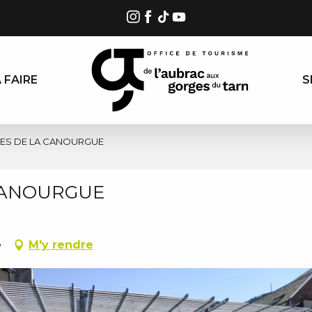
 FAIRE
S
TES DE LA CANOURGUE
 CANOURGUE
e
M'y rendre