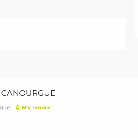
A CANOURGUE
rgue
M'y rendre