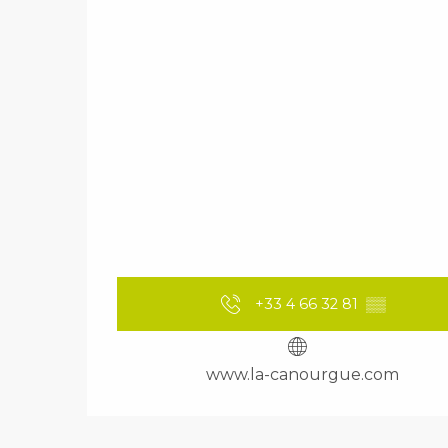
+33 4 66 32 81
▒▒
www.la-canourgue.com