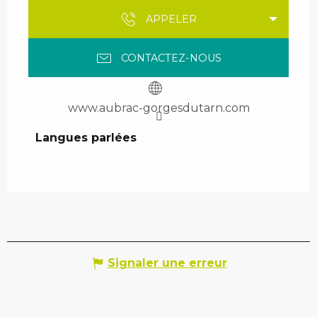
APPELER
CONTACTEZ-NOUS
www.aubrac-gorgesdutarn.com
Langues parlées
Langues parlées
Signaler une erreur