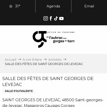
Aller
31°
Agenda
Email
au
contenu
principal
Accueil
À voir À faire
Activités
SALLE DES FÊTES DE SAINT GEORGES DE LEVEJAC
SALLE DES FÊTES DE SAINT GEORGES DE
LEVEJAC
SALLE POLYVALENTE
SAINT GEORGES DE LEVEJAC, 48500 Saint-georges-
de-levejac, Massegros Causses Gorges