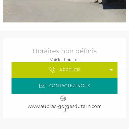
Ouverture et coordonnées
Horaires non définis
Voir les horaires
APPELER
CONTACTEZ-NOUS
www.aubrac-gorgesdutarn.com