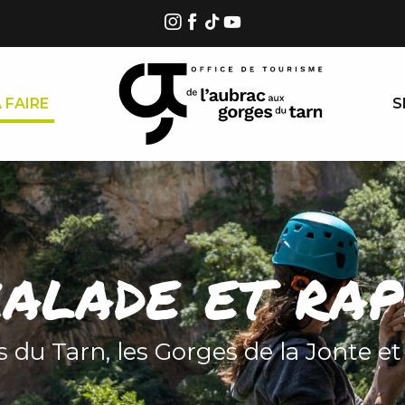
 FAIRE
S
calade et rap
 du Tarn, les Gorges de la Jonte et 