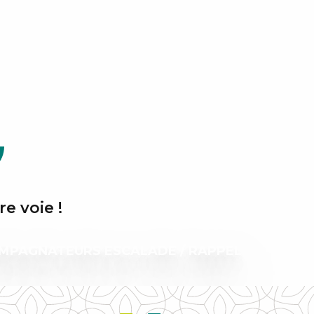
ux favoris
e voie !
MPAGNATEURS ESCALADE / RAPPEL