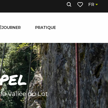
FR
Recherche
Voir les favoris
ÉJOURNER
PRATIQUE
pel
la Vallée du Lot