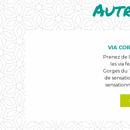
Aut
VIA COR
Prenez de 
les via f
Gorges du
de sensati
sensationne