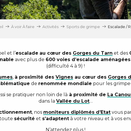
il
À voir À faire
Activités
Sports de grimpe
Escalade / 
l et l’
escalade
au cœur des
Gorges du Tarn
et des
nable
avec plus de
600 voies d’escalade aménagées 
(difficulté 4 à 9) !
aumes
,
à proximité des
Vignes
au cœur des
Gorges d
blématique
de
renommée mondiale
pour les grimpe
si se pratiquer non loin de là
à proximité de
La Canou
dans la
Vallée du Lot
…
ctionnement
, nos
moniteurs diplômés d’Etat
vous par
 toute
sécurité
et
s’adaptent
à votre niveau et à vos env
N’attendez plus !