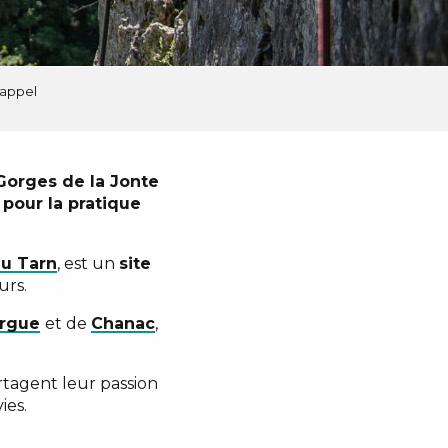
Rappel
Gorges de la Jonte
pour la pratique
u Tarn
, est un
site
urs.
rgue
et de
Chanac
,
tagent leur passion
ies.