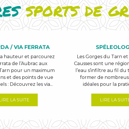
res
sports de g
DA / VIA FERRATA
SPÉLEOLOG
la hauteur et parcourez
Les Gorges du Tarn et
errata de l’Aubrac aux
Causses sont une région
 Tarn pour un maximum
l’eau s’infiltre au fil d
ons et des points de vue
former de nombreuse
ls : Découvrez les via...
idéales pour la prati
LIRE LA SUITE
LIRE LA SUIT