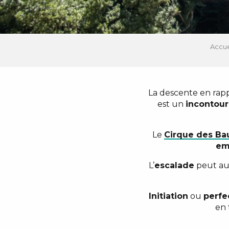
Accue
La descente en rappe
est un
incontour
Le
Cirque des B
em
L’
escalade
peut aus
Initiation
ou
perfe
en