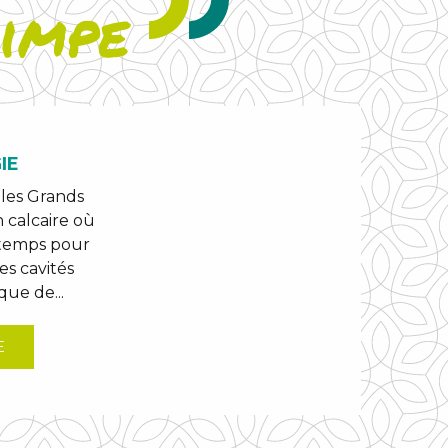
rimpe
IE
 les Grands
 calcaire où
u temps pour
s cavités
que de...
E