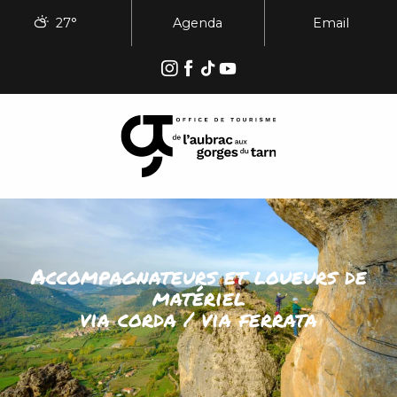
Aller
27°
Agenda
Email
au
contenu
principal
Accompagnateurs et loueurs de
matériel
via corda / via ferrata