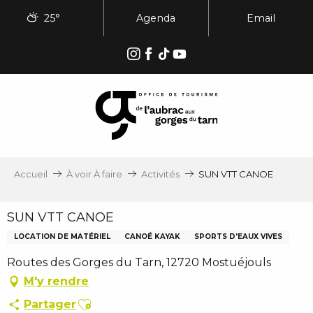
Aller
25°
Agenda
Email
au
contenu
principal
Accueil
À voir À faire
Activités
SUN VTT CANOE
SUN VTT CANOE
LOCATION DE MATÉRIEL
CANOÉ KAYAK
SPORTS D'EAUX VIVES
Routes des Gorges du Tarn, 12720 Mostuéjouls
M'y rendre
Ajouter aux favoris
Partager