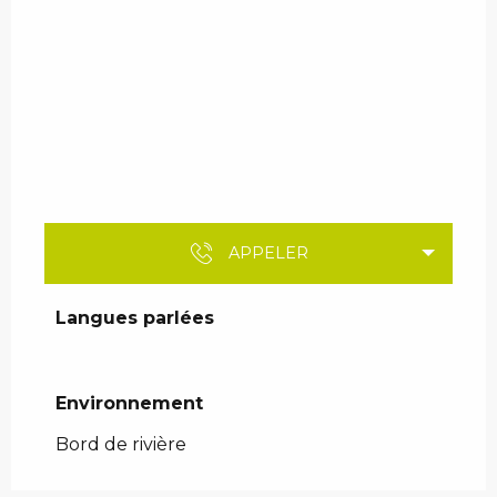
APPELER
Langues parlées
Langues parlées
Environnement
Environnement
Bord de rivière