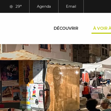
Aller
29°
Agenda
Email
au
contenu
principal
DÉCOUVRIR
À VOIR À