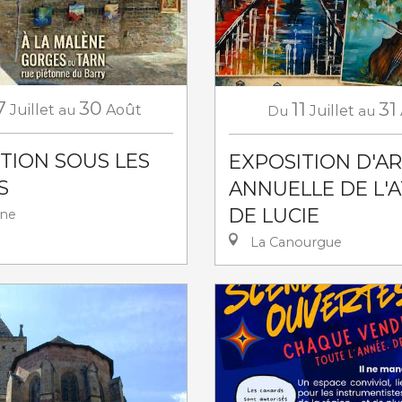
7
30
11
31
Juillet
au
Août
Du
Juillet
au
TION SOUS LES
EXPOSITION D'A
S
ANNUELLE DE L'A
DE LUCIE
ène
La Canourgue