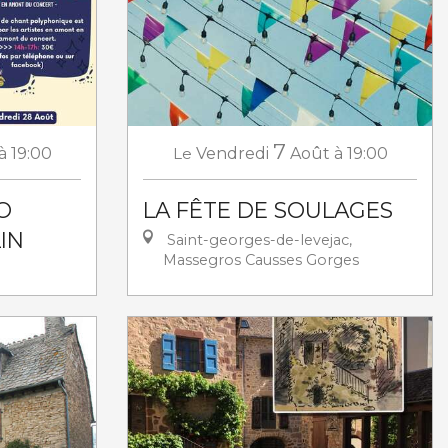
7
à 19:00
Le
Vendredi
Août
à 19:00
O
LA FÊTE DE SOULAGES
IN
Saint-georges-de-levejac,
Massegros Causses Gorges