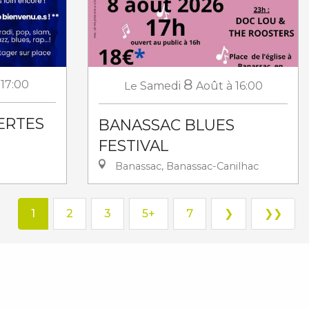
8
 17:00
Le
Samedi
Août
à 16:00
ERTES
BANASSAC BLUES
FESTIVAL
Banassac, Banassac-Canilhac
1
2
3
5+
7
❯
❯❯