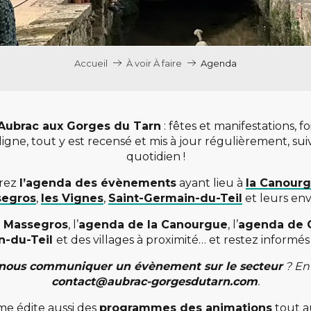
Accueil
À voir À faire
Agenda
Aubrac aux Gorges du Tarn
: fêtes et manifestations, f
ligne, tout y est recensé et mis à jour régulièrement, suiv
quotidien !
irez
l’agenda des évènements
ayant lieu à
la Canour
egros
,
les Vignes
,
Saint-Germain-du-Teil
et leurs env
 Massegros
, l’
agenda de la Canourgue
, l’
agenda de 
n-du-Teil
et des villages à proximité… et restez informés
nous communiquer un évènement sur le secteur
? Env
contact@aubrac-gorgesdutarn.com
.
me édite aussi des
programmes des animations
tout au