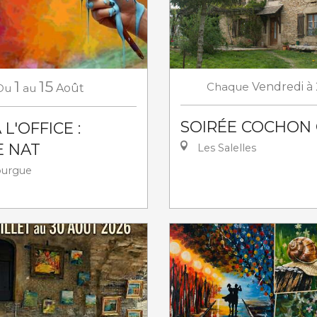
1
15
Chaque
Vendredi
à
Du
au
Août
SOIRÉE COCHON 
L'OFFICE :
E NAT
Les Salelles
ourgue