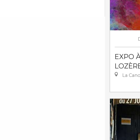
EXPO À 
LOZÈR
La Can