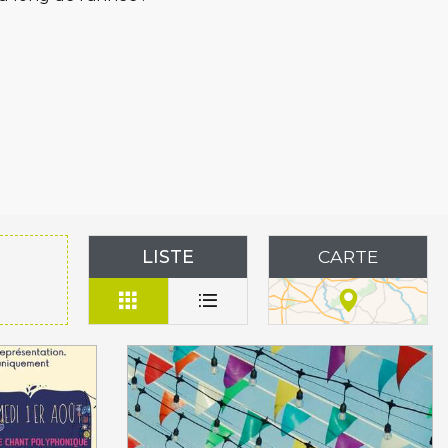
ux favoris
LISTE
CARTE