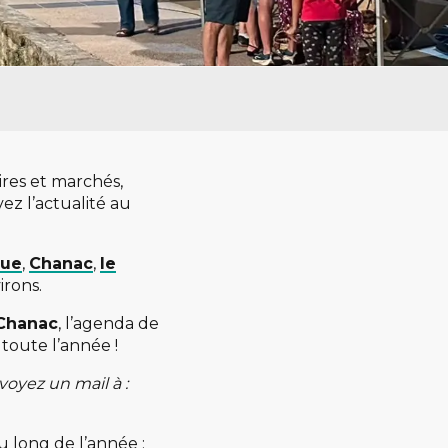
oires et marchés,
ez l’actualité au
gue
,
Chanac
,
le
irons.
Chanac
, l’agenda de
 toute l’année !
oyez un mail à :
 long de l’année :