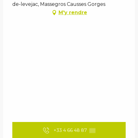
de-levejac, Massegros Causses Gorges
M'y rendre
+33 4 66 48 87
▒▒