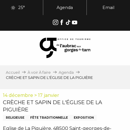
Aller
25°
Agenda
Email
au
contenu
principal
Accueil
À voir À faire
Agenda
CRÈCHE ET SAPIN DE L'ÉGLISE DE LA PIGUIÈRE
14 décembre > 17 janvier
CRÈCHE ET SAPIN DE L'ÉGLISE DE LA
PIGUIÈRE
RELIGIEUSE
FÊTE TRADITIONNELLE
EXPOSITION
Eglise de La Piguière, 48500 Saint-georges-de-