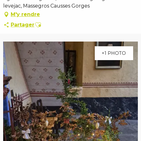
levejac, Massegros Causses Gorges
M'y rendre
Ajouter aux favoris
Partager
+1 PHOTO