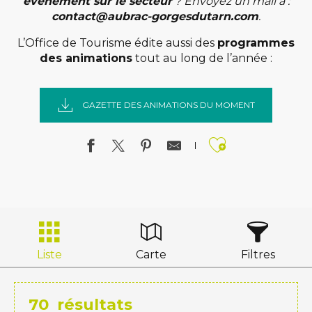
évènement sur le secteur
? Envoyez un mail à :
contact@aubrac-gorgesdutarn.com
.
L’Office de Tourisme édite aussi des
programmes
des animations
tout au long de l’année :
GAZETTE DES ANIMATIONS DU MOMENT
Ajouter a
Liste
Carte
Filtres
70
résultats