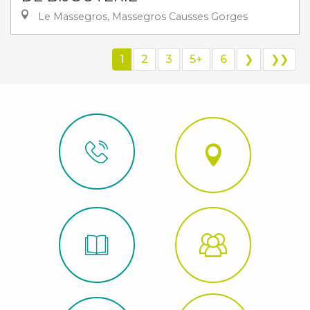
Le Massegros, Massegros Causses Gorges
1
2
3
5+
6
❯
❯❯