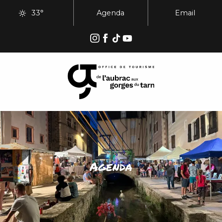
Aller
33°
Agenda
Email
au
contenu
principal
Agenda