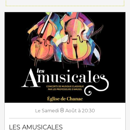
8
Le
Samedi
Août
à 20:30
LES AMUSICALES