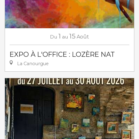
1
15
Du
au
Août
EXPO À L'OFFICE : LOZÈRE NAT
La Canourgue