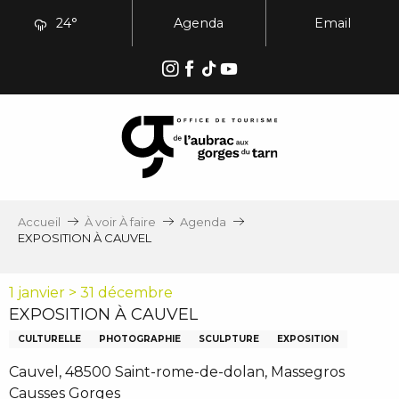
Aller
24°
Agenda
Email
au
contenu
principal
Accueil
À voir À faire
Agenda
EXPOSITION À CAUVEL
1 janvier > 31 décembre
EXPOSITION À CAUVEL
CULTURELLE
PHOTOGRAPHIE
SCULPTURE
EXPOSITION
Cauvel, 48500 Saint-rome-de-dolan, Massegros
Causses Gorges