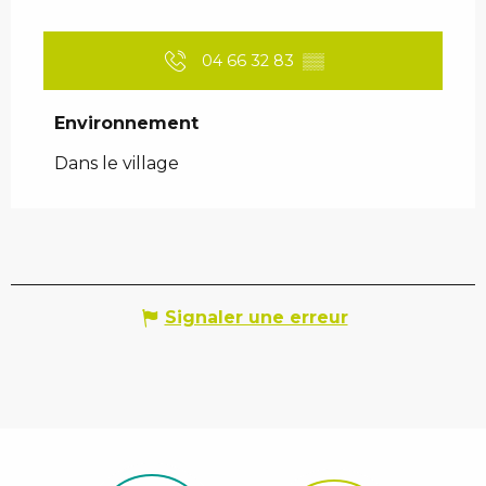
04 66 32 83
▒▒
Environnement
Environnement
Dans le village
Signaler une erreur