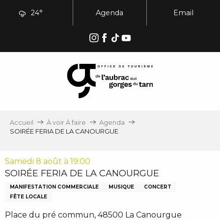
Aller
24°
Agenda
Email
au
contenu
principal
Accueil
À voir À faire
Agenda
SOIRÉE FERIA DE LA CANOURGUE
Samedi 8 août à 19:00
SOIRÉE FERIA DE LA CANOURGUE
MANIFESTATION COMMERCIALE
MUSIQUE
CONCERT
FÊTE LOCALE
Place du pré commun, 48500 La Canourgue