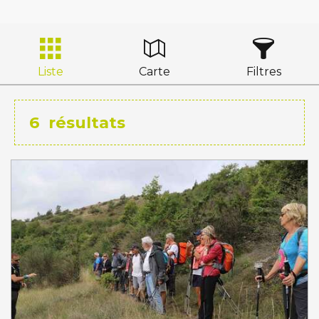
Liste
Carte
Filtres
6
résultats