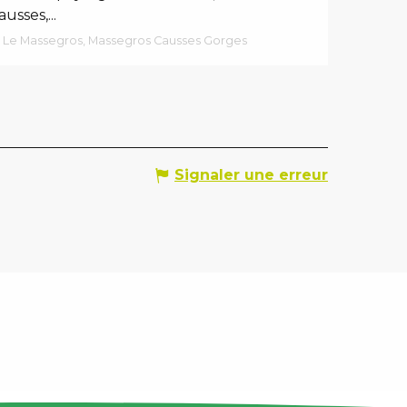
ausses,...
Le Massegros, Massegros Causses Gorges
Signaler une erreur