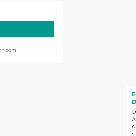
rn.com
E
D
D
A
c
s