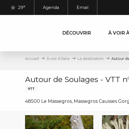
Aller
29°
Agenda
Email
au
contenu
principal
DÉCOUVRIR
À VOIR À
Accueil
À voir À faire
La destination
Autour de
Autour de Soulages - VTT n°
VTT
48500 Le Massegros, Massegros Causses Gor