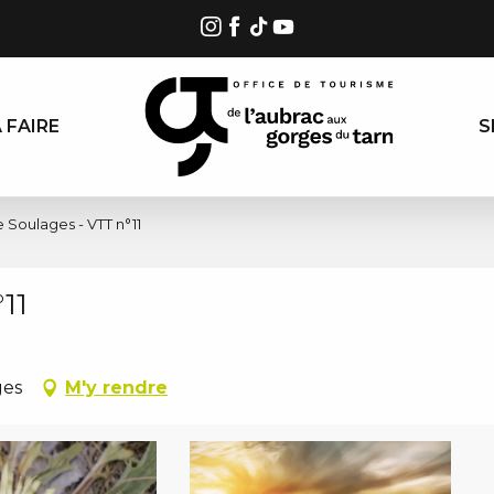
 FAIRE
S
 Soulages - VTT n°11
11
ges
M'y rendre