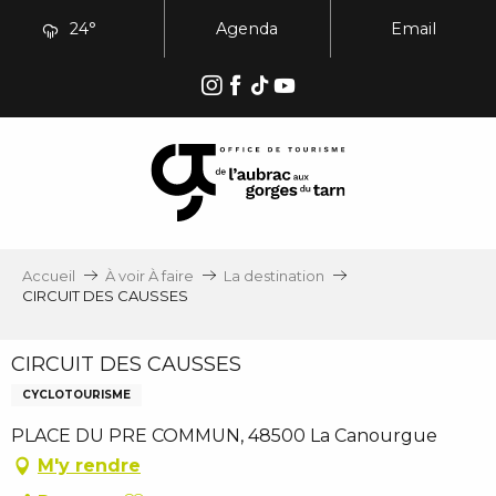
Aller
24°
Agenda
Email
au
contenu
principal
Accueil
À voir À faire
La destination
CIRCUIT DES CAUSSES
CIRCUIT DES CAUSSES
CYCLOTOURISME
PLACE DU PRE COMMUN, 48500 La Canourgue
M'y rendre
Ajouter aux favoris