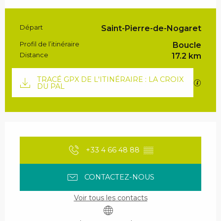
Informations pratiques
Départ
Saint-Pierre-de-Nogaret
Profil de l’itinéraire
Boucle
Distance
17.2 km
Documentation
TRACÉ GPX DE L'ITINÉRAIRE : LA CROIX
SECTI
DU PAL
Ouverture et coordonnées
+33 4 66 48 88
▒▒
CONTACTEZ-NOUS
Voir tous les contacts