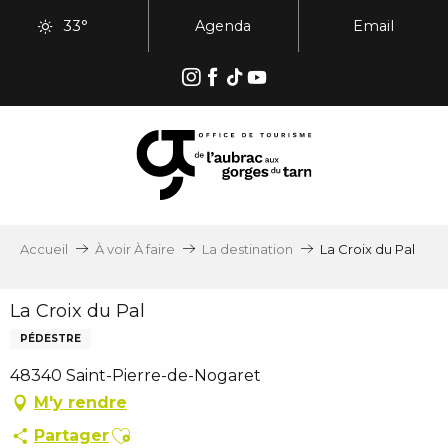
Aller
33°
Agenda
Email
au
contenu
principal
Accueil
À voir À faire
La destination
La Croix du Pal
La Croix du Pal
PÉDESTRE
48340 Saint-Pierre-de-Nogaret
M'y rendre
Ajouter aux favoris
Partager