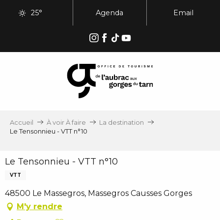
Aller
25°
Agenda
Email
au
contenu
principal
Accueil
À voir À faire
La destination
Le Tensonnieu - VTT n°10
Le Tensonnieu - VTT n°10
VTT
48500 Le Massegros, Massegros Causses Gorges
M'y rendre
Ajouter aux favoris