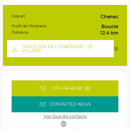
Informations pratiques
Départ
Chanac
Profil de l’itinéraire
Boucle
Distance
12.4 km
Documentation
TRACÉ GPX DE L'ITINÉRAIRE : LE
SECTI
VILLARD
Ouverture et coordonnées
+33 4 66 48 88
▒▒
CONTACTEZ-NOUS
Voir tous les contacts