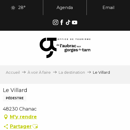
Aller
28°
Agenda
Email
au
contenu
principal
Accueil
À voir À faire
La destination
Le Villard
Le Villard
PÉDESTRE
48230 Chanac
M'y rendre
Ajouter aux favoris
Partager