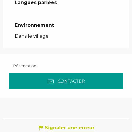
Langues parlées
Langues parlées
Environnement
Environnement
Dans le village
Réservation
CONTACTER
Signaler une erreur