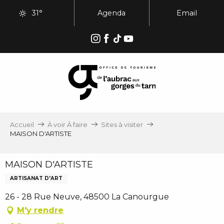
Aller
31°
Agenda
Email
au
contenu
principal
Accueil
À voir À faire
Sites à visiter
MAISON D'ARTISTE
MAISON D'ARTISTE
ARTISANAT D'ART
26 - 28 Rue Neuve, 48500 La Canourgue
M'y rendre
Ajouter aux favoris