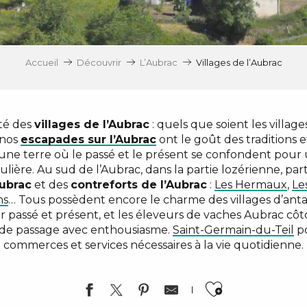
Accueil
Découvrir
L’Aubrac
Villages de l’Aubrac
té des
villages de l’Aubrac
: quels que soient les villag
 nos
escapades sur l’Aubrac
ont le goût des traditions 
 une terre où le passé et le présent se confondent pour
lière. Au sud de l’Aubrac, dans la partie lozérienne, pa
Aubrac
et des
contreforts de l’Aubrac
:
Les Hermaux
,
Le
ns
… Tous possèdent encore le charme des villages d’ant
lier passé et présent, et les éleveurs de vaches Aubrac cô
s de passage avec enthousiasme.
Saint-Germain-du-Teil
po
commerces et services nécessaires à la vie quotidienne.
Ajouter a