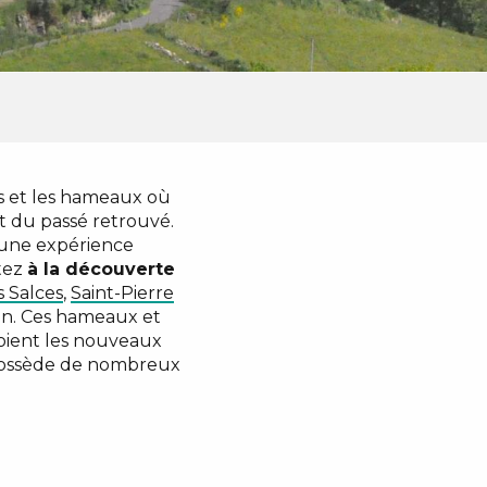
es et les hameaux où
et du passé retrouvé.
 une expérience
rtez
à la découverte
s Salces
,
Saint-Pierre
an. Ces hameaux et
toient les nouveaux
ssède de nombreux
ux favoris