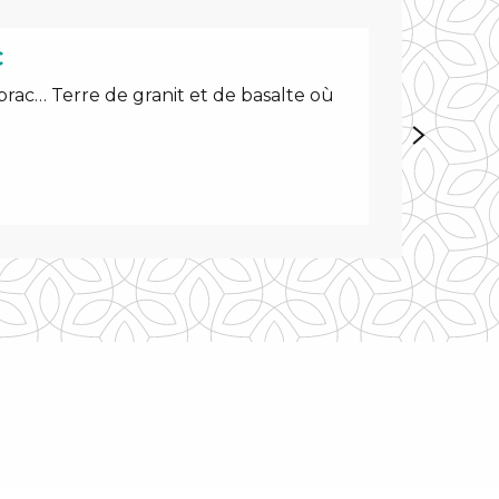
C
ubrac… Terre de granit et de basalte où
La Transhu