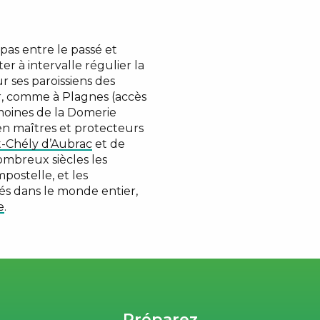
pas entre le passé et
r à intervalle régulier la
ur ses paroissiens des
r, comme à Plagnes (accès
 moines de la Domerie
en maîtres et protecteurs
t-Chély d’Aubrac
et de
ombreux siècles les
ostelle, et les
s dans le monde entier,
e
.
Préparez