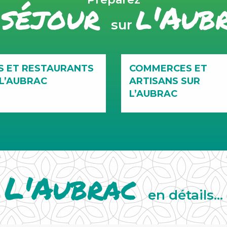
séjour
l'Aub
e
sur
S ET RESTAURANTS
COMMERCES ET
 L’AUBRAC
ARTISANS SUR
L’AUBRAC
L'Aubrac
en détails...