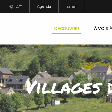
Aller
27°
Agenda
Email
au
contenu
principal
DÉCOUVRIR
À VOIR À
Villages 