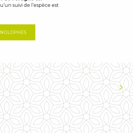
u’un suivi de l’espèce est
HINOLOPHES