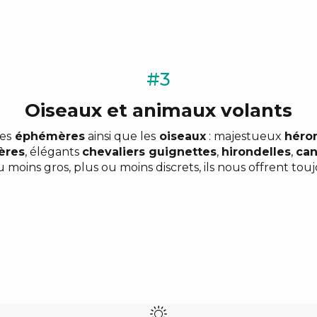
#3
Oiseaux et animaux volants
les
éphémères
ainsi que les
oiseaux
: majestueux
héro
ères
, élégants
chevaliers guignettes
,
hirondelles
,
can
 moins gros, plus ou moins discrets, ils nous offrent touj