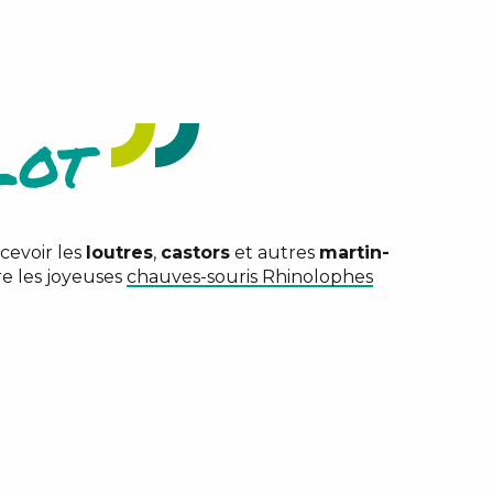
ot
cevoir les
loutres
,
castors
et autres
martin-
re les joyeuses
chauves-souris Rhinolophes