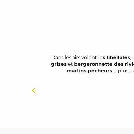
Dans les airs volent le
s libellules
, 
grises
et
bergeronnette des rivi
martins pêcheurs
… plus ou