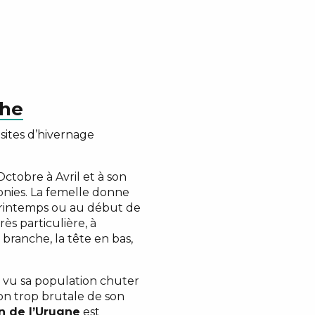
phe
sites d’hivernage
tobre à Avril et à son
onies. La femelle donne
 printemps ou au début de
ès particulière, à
 branche, la tête en bas,
a vu sa population chuter
on trop brutale de son
n de l’Urugne
est