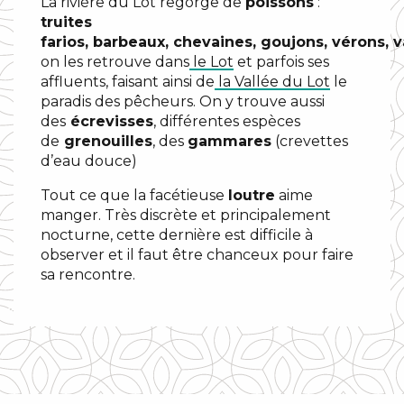
La rivière du Lot regorge de
poissons
:
truites
farios, barbeaux, chevaines, goujons, vérons, 
on les retrouve dans
le Lot
et parfois ses
affluents, faisant ainsi de
la Vallée du Lot
le
paradis des pêcheurs. On y trouve aussi
des
écrevisses
, différentes espèces
de
grenouilles
, des
gammares
(crevettes
d’eau douce)
Tout ce que la facétieuse
loutre
aime
manger. Très discrète et principalement
nocturne, cette dernière est difficile à
observer et il faut être chanceux pour faire
sa rencontre.