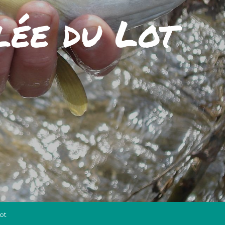
lée du Lot
ot