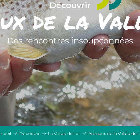
Découvrir
ux de la Val
Des rencontres insoupçonnées
ccueil
Découvrir
La Vallée du Lot
Animaux de la Vallée du L