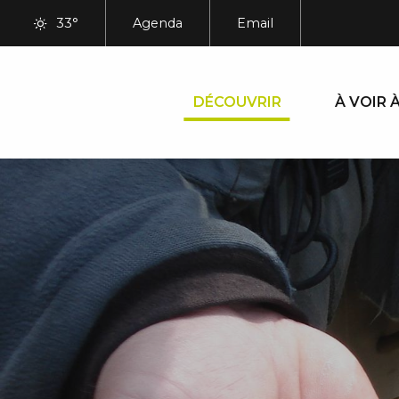
Aller
33°
Agenda
Email
au
contenu
principal
DÉCOUVRIR
À VOIR À