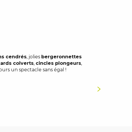
ns cendrés
, jolies
bergeronnettes
ards colverts
,
cincles plongeurs
,
ours un spectacle sans égal !