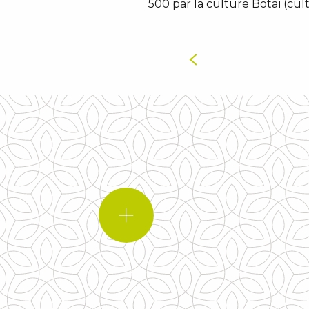
500 par la culture Botaï (cul
LE SAVIEZ-VOUS ?