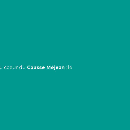
u coeur du
Causse Méjean
: le
 favoris