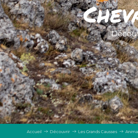
Chev
Découv
Accueil
Découvrir
Les Grands Causses
Anima