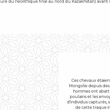
ture du néolithique final au nord du Kazakhstan) avant 
Ces chevaux étaien
Mongolie depuis des 
hommes ont abattu
poulains et les envo
d’individus capturés,
de cette traque in