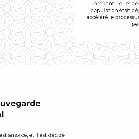
raréfient. Leurs d
population était dé
accéléré le processus
peu
auvegarde
l
t amorcé, et il est décidé