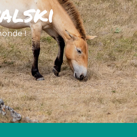
alski
monde !