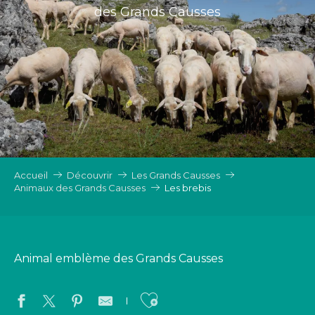
des Grands Causses
Accueil
Découvrir
Les Grands Causses
Animaux des Grands Causses
Les brebis
Animal emblème des Grands Causses
Ajouter aux favo