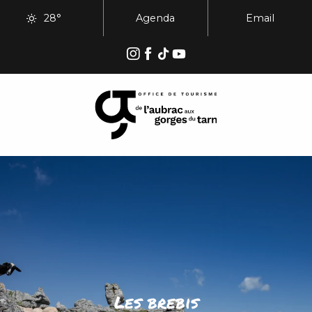
Aller
28°
Agenda
Email
au
contenu
principal
Les brebis