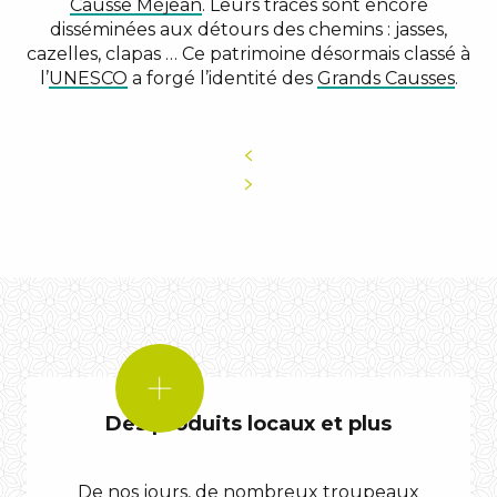
Causse Méjean
. Leurs traces sont encore
disséminées aux détours des chemins : jasses,
cazelles, clapas … Ce patrimoine désormais classé à
l’
UNESCO
a forgé l’identité des
Grands Causses
.
LE
SAVIEZ-
VOUS
Des produits locaux et plus
?
De nos jours, de nombreux troupeaux