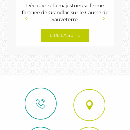
Découvrez la majestueuse ferme
fortifiée de Grandlac sur le Causse de
Sév
Sauveterre.
da
LIRE LA SUITE