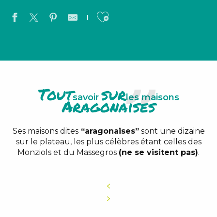
Ajouter aux favo
Tout
sur
savoir
les maisons
Aragonaises
Ses maisons dites
“aragonaises”
sont une dizaine
sur le plateau, les plus célèbres étant celles des
Monziols et du Massegros
(ne se visitent pas)
.