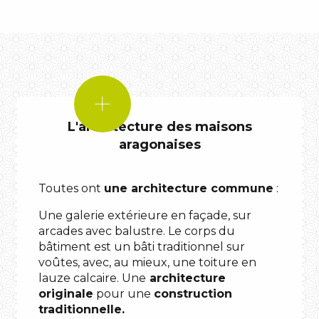
LE
SAVIEZ-
VOUS
L'architecture des maisons
?
aragonaises
Toutes ont
une architecture commune
:
Une galerie extérieure en façade, sur
arcades avec balustre. Le corps du
bâtiment est un bâti traditionnel sur
voûtes, avec, au mieux, une toiture en
lauze calcaire. Une
architecture
d’afficher
originale
pour une
construction
leur
traditionnelle.
richesse