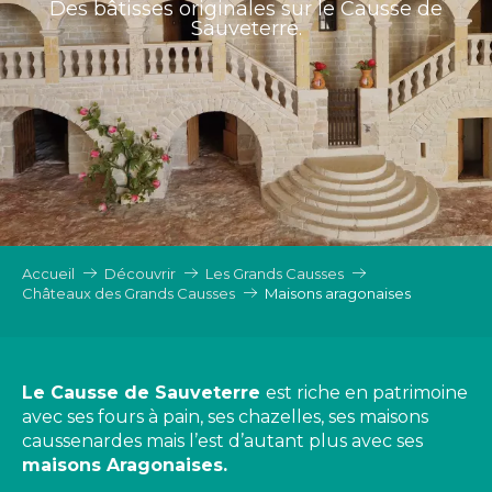
Des bâtisses originales sur le Causse de
Sauveterre.
Accueil
Découvrir
Les Grands Causses
Châteaux des Grands Causses
Maisons aragonaises
Le Causse de Sauveterre
est riche en patrimoine
avec ses fours à pain, ses chazelles, ses maisons
caussenardes mais l’est d’autant plus avec ses
maisons Aragonaises.