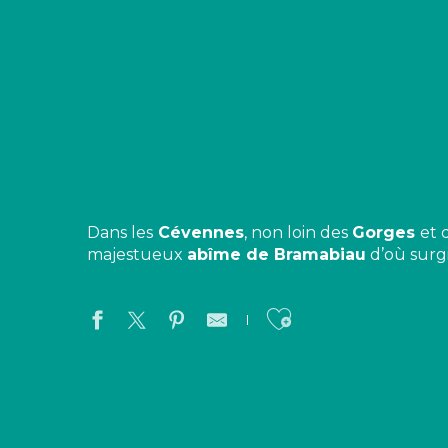
Dans les
Cévennes
, non loin des
Gorges
et 
majestueux
abîme de Bramabiau
d’où surgi
Ajouter aux