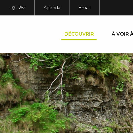
Aller
25°
Agenda
Email
au
contenu
principal
DÉCOUVRIR
À VOIR À