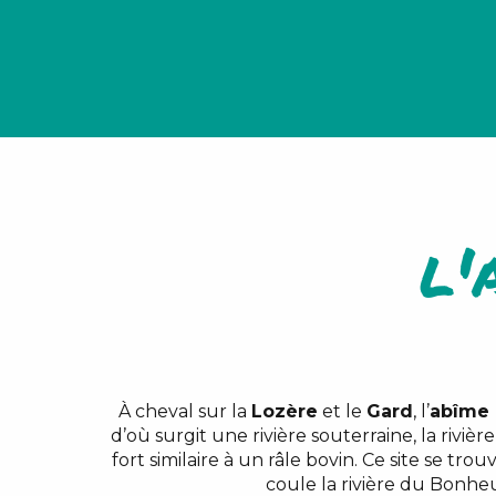
l'
À cheval sur la
Lozère
et le
Gard
, l’
abîme 
d’où surgit une rivière souterraine, la rivi
fort similaire à un râle bovin. Ce site se tr
coule la rivière du Bonheu