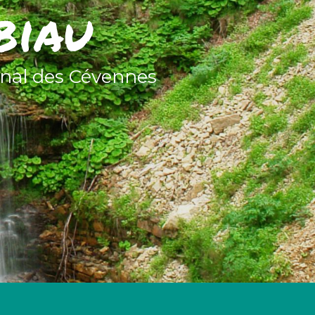
biau
onal des Cévennes