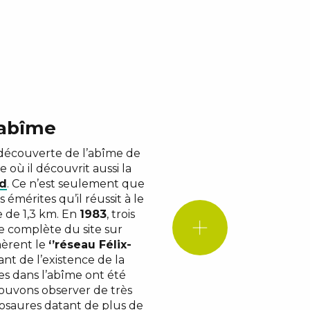
’abîme
a découverte de l’abîme de
 où il découvrit aussi la
nd
. Ce n’est seulement que
mérites qu’il réussit à le
e de 1,3 km. En
1983
, trois
e complète du site sur
mèrent le
‘’réseau Félix-
t de l’existence de la
LE S
s dans l’abîme ont été
pouvons observer de très
osaures datant de plus de