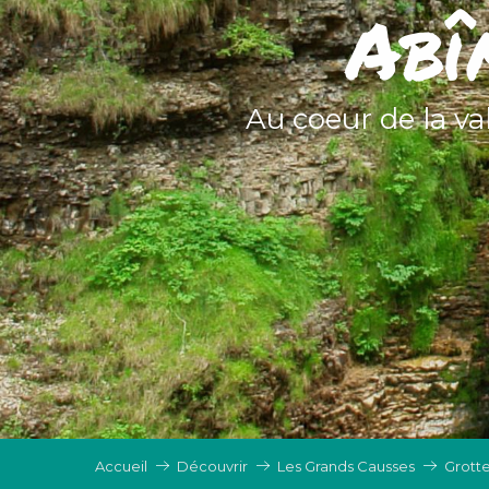
Abî
Au coeur de la v
Accueil
Découvrir
Les Grands Causses
Grotte