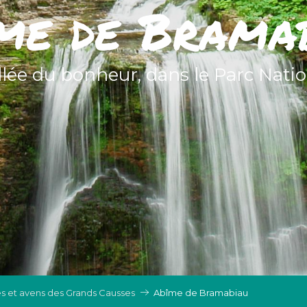
me de Brama
allée du bonheur, dans le Parc Nati
s et avens des Grands Causses
Abîme de Bramabiau