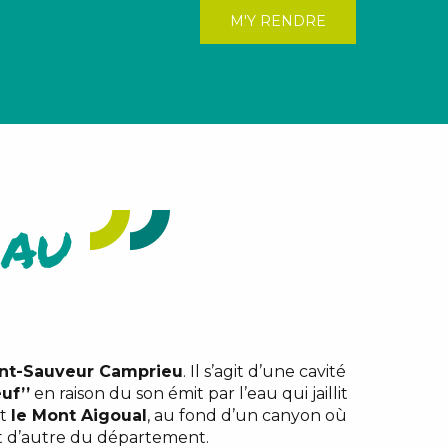
M'Y RENDRE
iau
int-Sauveur Camprieu
. Il s’agit d’une cavité
uf’’
en raison du son émit par l’eau qui jaillit
t
le Mont Aigoual
, au fond d’un canyon où
 et d’autre du département.