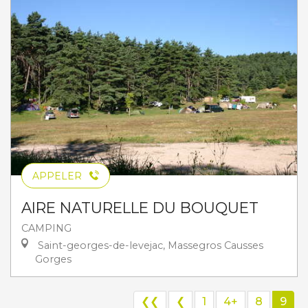
APPELER
AIRE NATURELLE DU BOUQUET
CAMPING
Saint-georges-de-levejac, Massegros Causses
Gorges
❮❮
❮
1
4+
8
9