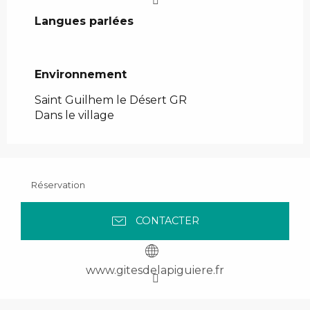
Langues parlées
Langues parlées
Environnement
Environnement
Saint Guilhem le Désert GR
Dans le village
Réservation
CONTACTER
www.gitesdelapiguiere.fr