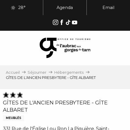
Aller
28°
Agenda
Email
au
contenu
principal
Accueil
Séjourner
Hébergements
GÎTES DE L'ANCIEN PRESBYTERE - GÎTE ALBARET
GÎTES DE L'ANCIEN PRESBYTERE - GÎTE
ALBARET
MEUBLÉS
331 Rue de l'Église Lou Ron La Piguière, Saint-