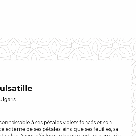
lsatille
ulgaris
connaissable à ses pétales violets foncés et son
e externe de ses pétales, ainsi que ses feuilles, sa
t velus. Avant d’éclore, le bouton est lui aussi très