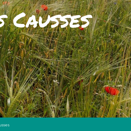
s Causses
usses