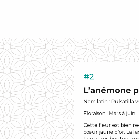
#2
L’anémone pu
Nom latin : Pulsatilla v
Floraison : Mars à juin
Cette fleur est bien re
cœur jaune d’or. La fac
tige et ses boutons son