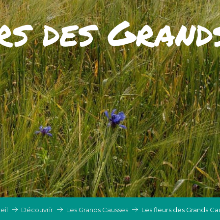
rs des Grand
eil
Découvrir
Les Grands Causses
Les fleurs des Grands Ca