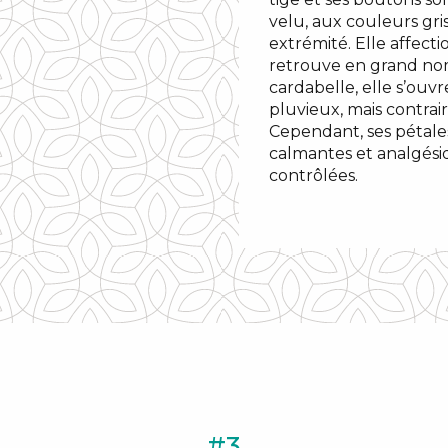
velu, aux couleurs gri
extrémité. Elle affectio
retrouve en grand no
cardabelle, elle s’ouv
pluvieux, mais contrai
Cependant, ses pétales
calmantes et analgési
contrôlées.
#3