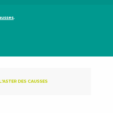
ausses
.
ux favoris
L'ASTER DES CAUSSES