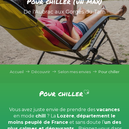
Pour chiller (un max)
De l'Aubrac aux Gorges du Tarn
Accueil
Découvrir
Selon mes envies
Pour chiller
Ajouter aux f
Pour chiller
Vous avez juste envie de prendre des
vacances
en mode
chill
? La
Lozère
,
département le
moins peuplé de France
et sans doute l’
un des
plus calmes et dépaysants
… Baignez-vous dans