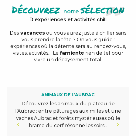
Que faire (ou ne rien faire) ?
Découvrez
sélection
notre
Préparez votre séjour
D'expériences et activités chill
Découvrez aussi...
Des
vacances
où vous aurez juste à chiller sans
vous prendre la tête ? On vous guide :
expériences où la détente sera au rendez-vous,
visites, activités… Le
farniente
rien de tel pour
vivre un dépaysement total.
ANIMAUX DE L’AUBRAC
Découvrez les animaux du plateau de
l’Aubrac : entre pâturages aux milles et une
vaches Aubrac et forêts mystérieuses où le
brame du cerf résonne les soirs...