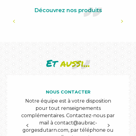
Découvrez nos produits
CARTES ET TOPOS
Et
aussi...
NOUS CONTACTER
Notre équipe est à votre disposition
L’O
pour tout renseignements
G
complémentaires. Contactez-nous par
4 p
mail à
contact@aubrac-
ain
gorgesdutarn.com
, par téléphone ou