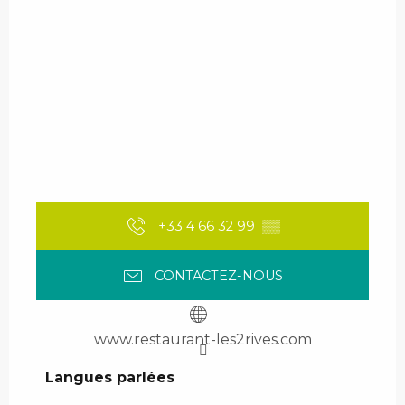
+33 4 66 32 99
▒▒
CONTACTEZ-NOUS
www.restaurant-les2rives.com
Langues parlées
Langues parlées