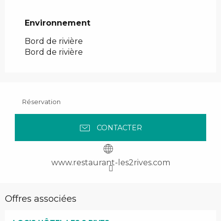
Environnement
Environnement
Bord de rivière
Bord de rivière
Réservation
CONTACTER
www.restaurant-les2rives.com
Offres associées