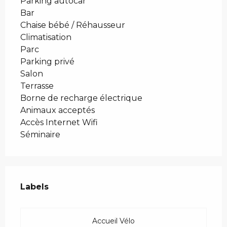
Parking autocar
Bar
Chaise bébé / Réhausseur
Climatisation
Parc
Parking privé
Salon
Terrasse
Borne de recharge électrique
Animaux acceptés
Accès Internet Wifi
Séminaire
Offres de prestations
Labels
Labels
Accueil Vélo