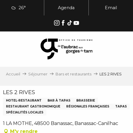
Aller
26°
Agenda
Email
au
contenu
principal
Accueil
Séjourner
Bars et restaurants
LES 2 RIVES
LES 2 RIVES
HOTEL-RESTAURANT
BAR À TAPAS
BRASSERIE
RESTAURANT GASTRONOMIQUE
RÉGIONALES FRANÇAISES
TAPAS
SPÉCIALITÉS LOCALES
1 LA MOTHE, 48500 Banassac, Banassac-Canilhac
M'y rendre