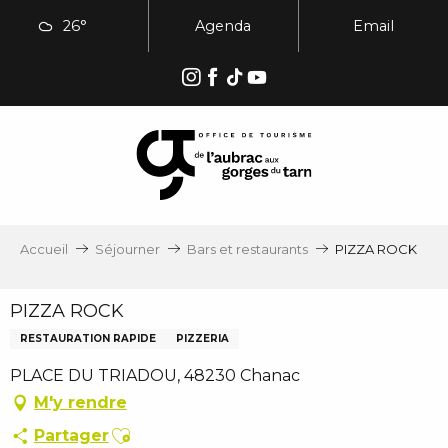
Aller
26°
Agenda
Email
au
contenu
principal
Accueil
Séjourner
Bars et restaurants
PIZZA ROCK
PIZZA ROCK
RESTAURATION RAPIDE
PIZZERIA
PLACE DU TRIADOU, 48230 Chanac
M'y rendre
Ajouter aux favoris
Partager