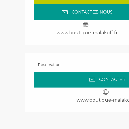
CONTACTEZ-NOUS
www.boutique-malakoff.fr
Réservation
CONTACTER
www.boutique-malakof