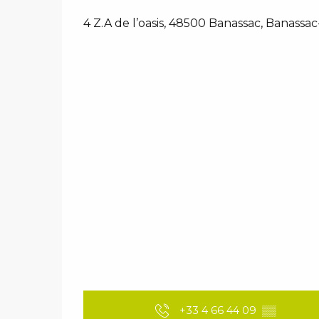
4 Z.A de l’oasis, 48500 Banassac, Banassa
+33 4 66 44 09
▒▒