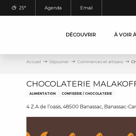
Aller
25°
Agenda
Email
au
contenu
principal
DÉCOUVRIR
À VOIR À
Accueil
Séjourner
Commerces et artisans
C
CHOCOLATERIE MALAKOFF
ALIMENTATION
CONFISERIE / CHOCOLATERIE
4 Z.A de l’oasis, 48500 Banassac, Banassac-Ca