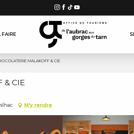
 FAIRE
S
HOCOLATERIE MALAKOFF & CIE
 & CIE
nilhac
M'y rendre