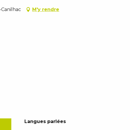
c-Canilhac
M'y rendre
Langues parlées
Langues parlées