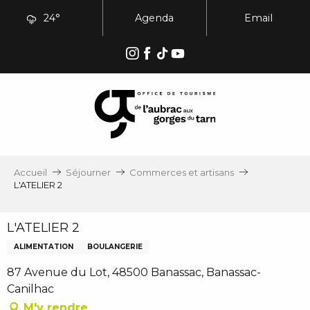
Aller
24°
Agenda
Email
au
contenu
principal
Accueil
Séjourner
Commerces et artisans
L'ATELIER 2
L'ATELIER 2
ALIMENTATION
BOULANGERIE
87 Avenue du Lot, 48500 Banassac, Banassac-
Canilhac
M'y rendre