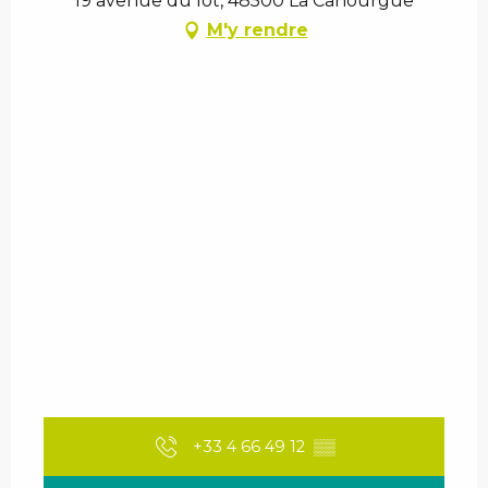
19 avenue du lot, 48500 La Canourgue
M'y rendre
+33 4 66 49 12
▒▒