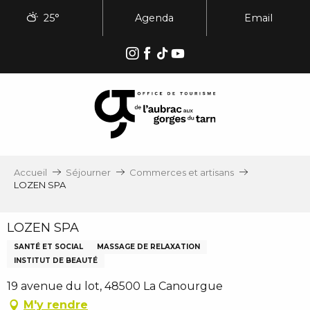
Aller
25°
Agenda
Email
au
contenu
principal
Accueil
Séjourner
Commerces et artisans
LOZEN SPA
LOZEN SPA
SANTÉ ET SOCIAL
MASSAGE DE RELAXATION
INSTITUT DE BEAUTÉ
19 avenue du lot, 48500 La Canourgue
M'y rendre