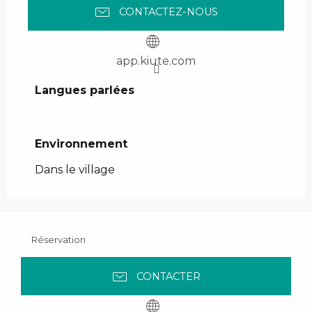
CONTACTEZ-NOUS
app.kiute.com
Langues parlées
Langues parlées
Environnement
Environnement
Dans le village
Réservation
CONTACTER