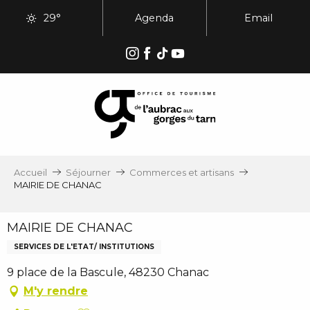
Aller
29°
Agenda
Email
au
contenu
principal
Accueil
Séjourner
Commerces et artisans
MAIRIE DE CHANAC
MAIRIE DE CHANAC
SERVICES DE L'ETAT/ INSTITUTIONS
9 place de la Bascule, 48230 Chanac
M'y rendre
Ajouter aux favoris