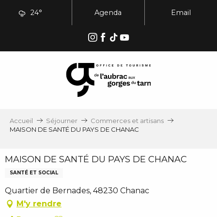
Aller
24°
Agenda
Email
au
contenu
principal
Accueil
Séjourner
Commerces et artisans
MAISON DE SANTÉ DU PAYS DE CHANAC
MAISON DE SANTÉ DU PAYS DE CHANAC
SANTÉ ET SOCIAL
Quartier de Bernades, 48230 Chanac
M'y rendre
Ajouter aux favoris