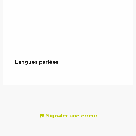
Langues parlées
Langues parlées
Signaler une erreur