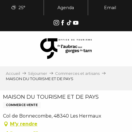
Aller
25°
Agenda
Email
au
contenu
principal
Accueil
Séjourner
Commerces et artisans
MAISON DU TOURISME ET DE PAYS
MAISON DU TOURISME ET DE PAYS
COMMERCE-VENTE
Col de Bonnecombe, 48340 Les Hermaux
M'y rendre
Ajouter aux favoris