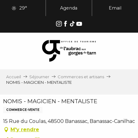
Aller
29°
Agenda
Email
au
contenu
principal
Accueil
Séjourner
Commerces et artisans
NOMIS - MAGICIEN - MENTALISTE
NOMIS - MAGICIEN - MENTALISTE
COMMERCE-VENTE
15 Rue du Coulas, 48500 Banassac, Banassac-Canilhac
M'y rendre
Ajouter aux favoris